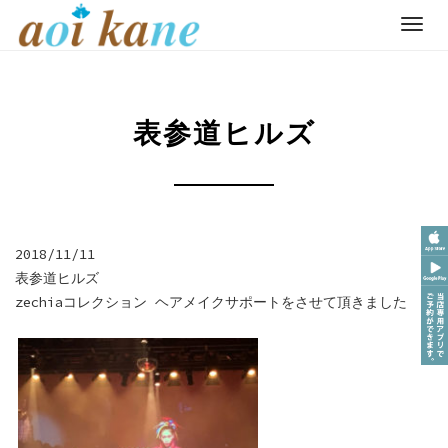
T
o
Skip
g
to
g
content
表参道ヒルズ
l
e
n
a
v
i
2018/11/11
g
表参道ヒルズ
a
zechiaコレクション ヘアメイクサポートをさせて頂きました
t
i
o
n