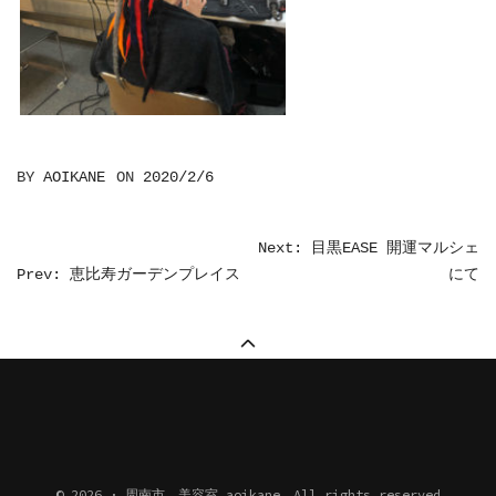
BY
AOIKANE
ON
2020/2/6
投
Next: 目黒EASE 開運マルシェ
Prev: 恵比寿ガーデンプレイス
にて
稿
ナ
ビ
ゲ
ー
シ
© 2026 · 周南市 美容室 aoikane All rights reserved