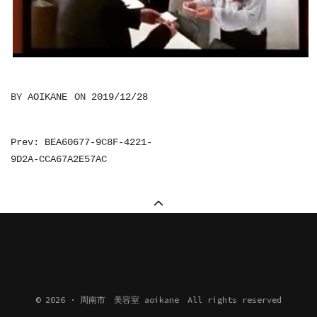
BY
AOIKANE
ON
2019/12/28
投
Prev: BEA60677-9C8F-4221-
9D2A-CCA67A2E57AC
稿
ナ
ビ
ゲ
ー
シ
ョ
© 2026 · 周南市 美容室 aoikane All rights reserved