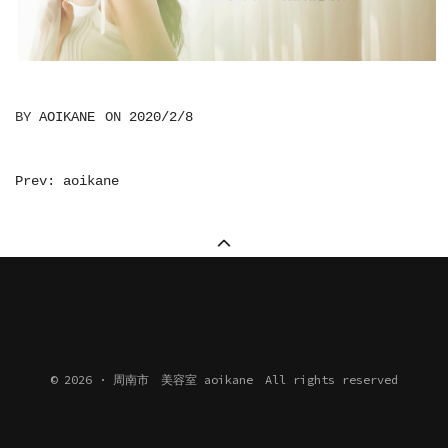
BY
AOIKANE
ON
2020/2/8
投
Prev: aoikane
稿
ナ
ビ
ゲ
ー
シ
© 2026 · 周南市 美容室 aoikane All rights reserved
ョ
ン