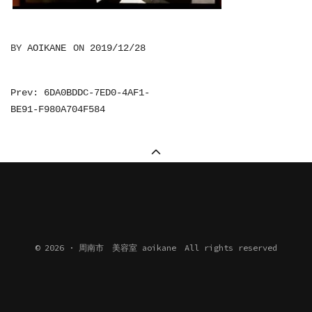
BY
AOIKANE
ON
2019/12/28
投
Prev: 6DA0BDDC-7ED0-4AF1-
BE91-F980A704F584
稿
ナ
ビ
ゲ
ー
シ
ョ
© 2026 · 周南市 美容室 aoikane All rights reserved
ン