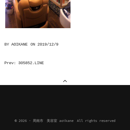
BY
AOIKANE
ON
2019/12/9
投
Prev: 305852.LINE
稿
ナ
ビ
ゲ
ー
シ
© 2026 · 周南市 美容室 aoikane All rights reserved