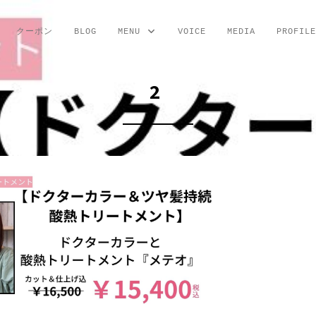
クーポン
BLOG
MENU
VOICE
MEDIA
PROFILE
2