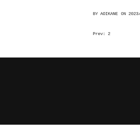
BY
AOIKANE
ON
2023
投
Prev: 2
稿
ナ
ビ
ゲ
ー
シ
ョ
ン