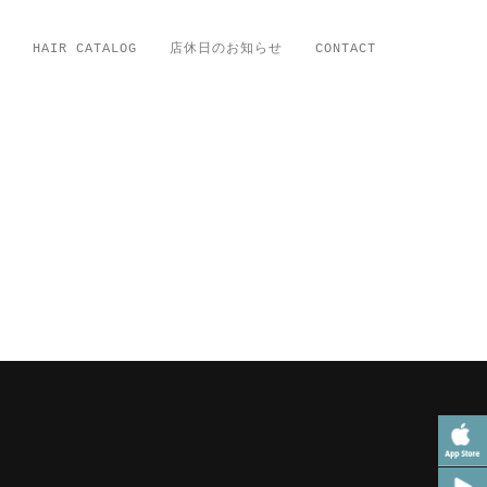
HAIR CATALOG
店休日のお知らせ
CONTACT