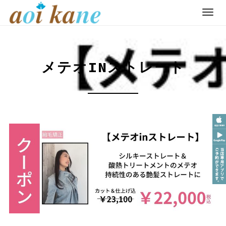
T
o
Skip
g
to
g
content
メテオINストレート
l
e
n
a
v
i
g
a
t
i
o
n