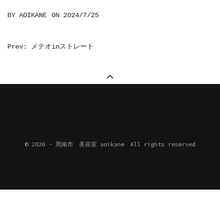
BY
AOIKANE
ON
2024/7/25
投
Prev: メテオinストレート
稿
ナ
ビ
ゲ
ー
シ
© 2026 · 周南市 美容室 aoikane All rights reserved
ョ
ン