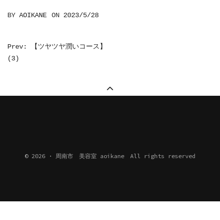
BY
AOIKANE
ON
2023/5/28
投
Prev: 【ツヤツヤ潤いコース】
(3)
稿
ナ
ビ
ゲ
ー
シ
ョ
© 2026 · 周南市 美容室 aoikane All rights reserved
ン