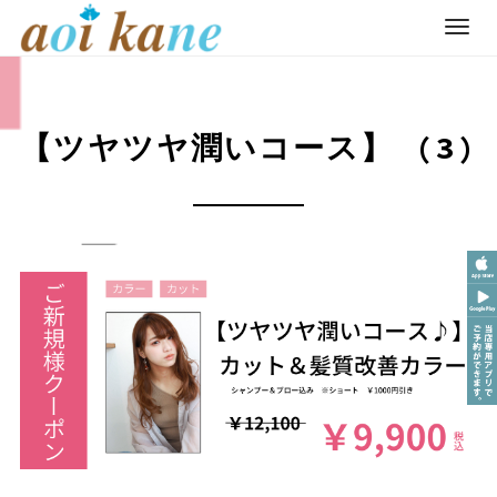
T
o
Skip
g
to
g
content
【ツヤツヤ潤いコース】 (3)
l
e
n
a
v
i
g
a
t
i
o
n